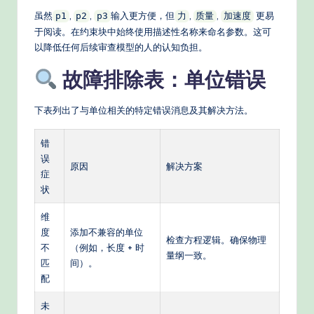
虽然
,
,
输入更方便，但
,
,
更易
p1
p2
p3
力
质量
加速度
于阅读。在约束块中始终使用描述性名称来命名参数。这可
以降低任何后续审查模型的人的认知负担。
故障排除表：单位错误
下表列出了与单位相关的特定错误消息及其解决方法。
错
误
原因
解决方案
症
状
维
度
添加不兼容的单位
检查方程逻辑。确保物理
不
（例如，长度 + 时
量纲一致。
匹
间）。
配
未