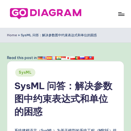
Skip
to
G
content
o
Home
»
SysML 问答：解决参数图中约束表达式和单位的困惑
D
ia
Read this post in:
g
Posted
ra
SysML
in
m
SysML 问答：解决参数
Si
图中约束表达式和单位
m
的困惑
pl
ifi
系统建模语言（SysML）为基于模型的系统工程（MBSE）提