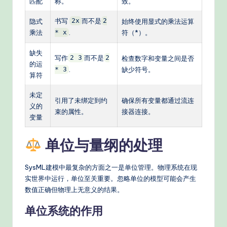
匹配
称。
致。
书写
而不是
隐式
2x
2
始终使用显式的乘法运算
乘法
.
符（*）。
* x
缺失
写作
而不是
2 3
2
检查数字和变量之间是否
的运
.
缺少符号。
* 3
算符
未定
引用了未绑定到约
确保所有变量都通过流连
义的
束的属性。
接器连接。
变量
单位与量纲的处理
SysML建模中最复杂的方面之一是单位管理。物理系统在现
实世界中运行，单位至关重要。忽略单位的模型可能会产生
数值正确但物理上无意义的结果。
单位系统的作用