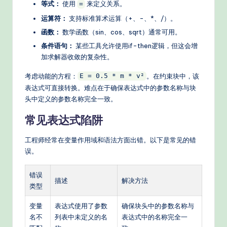
s
等式：
使用
来定义关系。
=
运算符：
支持标准算术运算（+、-、*、/）。
函数：
数学函数（sin、cos、sqrt）通常可用。
条件语句：
某些工具允许使用if-then逻辑，但这会增
加求解器收敛的复杂性。
考虑动能的方程：
。在约束块中，该
E = 0.5 * m * v²
表达式可直接转换。难点在于确保表达式中的参数名称与块
头中定义的参数名称完全一致。
常见表达式陷阱
工程师经常在变量作用域和语法方面出错。以下是常见的错
误。
错误
描述
解决方法
类型
变量
表达式使用了参数
确保块头中的参数名称与
名不
列表中未定义的名
表达式中的名称完全一