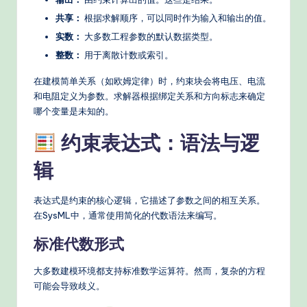
d
共享：
根据求解顺序，可以同时作为输入和输出的值。
实数：
大多数工程参数的默认数据类型。
e
整数：
用于离散计数或索引。
rn
在建模简单关系（如欧姆定律）时，约束块会将电压、电流
T
和电阻定义为参数。求解器根据绑定关系和方向标志来确定
e
哪个变量是未知的。
c
约束表达式：语法与逻
h
辑
M
e
表达式是约束的核心逻辑，它描述了参数之间的相互关系。
在SysML中，通常使用简化的代数语法来编写。
t
标准代数形式
h
o
大多数建模环境都支持标准数学运算符。然而，复杂的方程
可能会导致歧义。
d