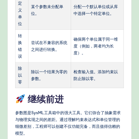
定
某个参数未分配单
分配一个默认单位或从库
义
位。
中选择一个特定单位。
单
位
转
确保两个单位属于同一维
换
尝试在不兼容的系统
度（例如，两者均为长
错
之间进行转换。
度）。
误
除
除以一个结果为零的
检查输入值。添加约束以
以
参数。
防止除以零。
零
继续前进
参数图是SysML工具箱中的强大工具。它们弥合了抽象需求
与物理实现之间的差距。通过理解约束表达式和单位管理的
细微差别，工程师可以创建不仅功能完备，而且值得信赖的
模型。