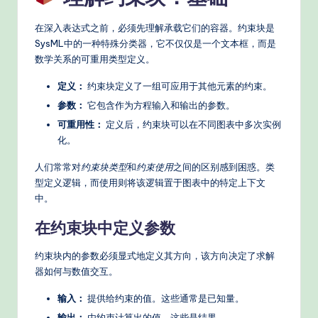
n
在深入表达式之前，必须先理解承载它们的容器。约束块是
A
SysML中的一种特殊分类器，它不仅仅是一个文本框，而是
I
数学关系的可重用类型定义。
W
定义：
约束块定义了一组可应用于其他元素的约束。
o
参数：
它包含作为方程输入和输出的参数。
r
可重用性：
定义后，约束块可以在不同图表中多次实例
化。
k
人们常常对
约束块类型
和
约束使用
之间的区别感到困惑。类
fl
型定义逻辑，而使用则将该逻辑置于图表中的特定上下文
o
中。
w
在约束块中定义参数
s
约束块内的参数必须显式地定义其方向，该方向决定了求解
&
器如何与数值交互。
M
输入：
提供给约束的值。这些通常是已知量。
o
输出：
由约束计算出的值。这些是结果。