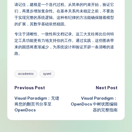
请记住，建模是一个迭代过程。从简单的约束开始，验证它
们，再逐步增加复杂性。在基本关系尚未稳定之前，不要急
于实现完整的系统逻辑。这种有纪律的方法能确保随着模型
的扩展，其数学基础依然稳固。
专注于清晰性、一致性和文档记录。这三大支柱将比任何特
定工具功能更有力地支持你的工作。通过实践，这些图表带
来的困惑将逐渐减少，为系统设计和验证开辟一条清晰的道
路。
Tags:
academic
sysml
Post
Previous Post
Next Post
Visual Paradigm：无缝
Visual Paradigm：
navigation
将您的翻页书分享至
OpenDocs 中树状图编辑
OpenDocs
器的完整指南