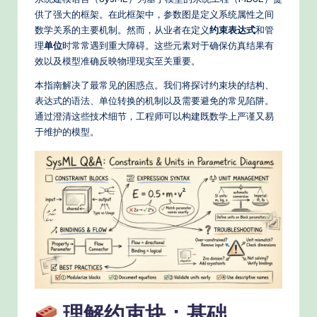
e
供了强大的框架。在此框架中，参数图是定义系统属性之间
d
数学关系的主要机制。然而，从业者在定义
约束表达式
和管
C
理
单位
时常常遇到重大障碍。这些元素对于确保仿真结果有
效以及模型准确反映物理现实至关重要。
hi
本指南解决了最常见的困惑点。我们将探讨约束块的结构、
n
表达式的语法、单位转换的机制以及需要避免的常见陷阱。
e
通过澄清这些技术细节，工程师可以构建既数学上严谨又易
于维护的模型。
s
e
-
P
r
o
v
e
理解约束块：基础