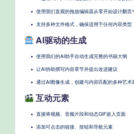
e
使用我们直观的拖放编辑器从零开始设计翻页
r
支持多种文件格式，确保适用于任何内容类型
n
AI驱动的生成
T
e
使用我们的AI助手自动生成完整的书籍大纲
c
让AI协助撰写内容章节并提出改进建议
h
通过AI图像生成，创建与内容匹配的多种艺术
M
互动元素
e
直接将视频、音频片段和动态GIF嵌入页面
t
添加可点击的链接、按钮和导航元素
h