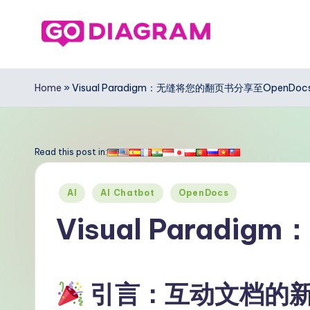
Skip
to
G
content
o
Home
»
Visual Paradigm：无缝将您的翻页书分享至OpenDoc
D
ia
Read this post in:
g
Posted
AI
AI Chatbot
OpenDocs
r
in
Visual Parad
a
m
引言：互动文档的
Si