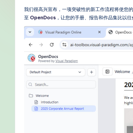
m
我们很高兴宣布，一项突破性的新工作流程将使您
pl
至
OpenDocs
，让您的手册、报告和作品集比以往
if
i
e
d
C
hi
n
e
s