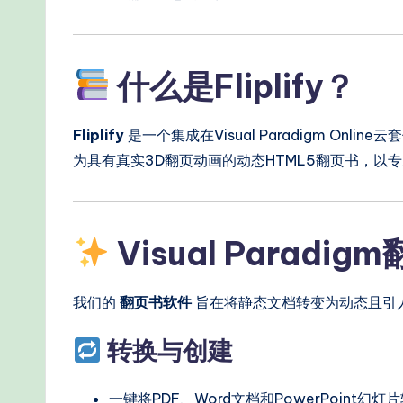
W
o
什么是Fliplify？
r
kf
Fliplify
是一个集成在Visual Paradigm On
lo
为具有真实3D翻页动画的动态HTML5翻页书，以
w
s
Visual Parad
&
我们的
翻页书软件
旨在将静态文档转变为动态且引
M
o
转换与创建
d
一键将PDF、Word文档和PowerPoint幻