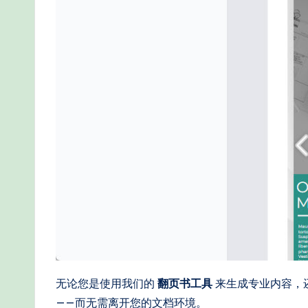
e
-
P
r
o
v
e
n
A
I
无论您是使用我们的
翻页书工具
来生成专业内容，
——而无需离开您的文档环境。