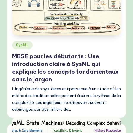
fl
o
w
s
&
Posted
SysML
in
M
MBSE pour les débutants : Une
o
introduction claire à SysML qui
explique les concepts fondamentaux
d
sans le jargon
e
L'ingénierie des systèmes est parvenue à un stade où les
rn
méthodes traditionnelles peinent à suivre le rythme de la
T
complexité. Les ingénieurs se retrouvent souvent
submergés par des milliers de…
e
c
h