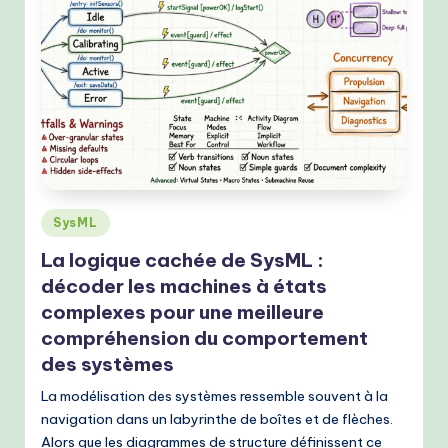
M
e
t
h
o
d
Posted
s
SysML
in
La logique cachée de SysML :
décoder les machines à états
complexes pour une meilleure
compréhension du comportement
des systèmes
La modélisation des systèmes ressemble souvent à la
navigation dans un labyrinthe de boîtes et de flèches.
Alors que les diagrammes de structure définissent ce