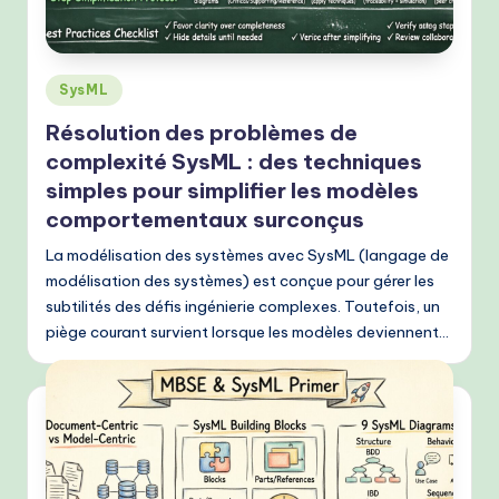
h
-
P
Posted
SysML
r
in
Résolution des problèmes de
o
complexité SysML : des techniques
v
simples pour simplifier les modèles
e
comportementaux surconçus
n
La modélisation des systèmes avec SysML (langage de
modélisation des systèmes) est conçue pour gérer les
A
subtilités des défis ingénierie complexes. Toutefois, un
I
piège courant survient lorsque les modèles deviennent…
W
o
r
k